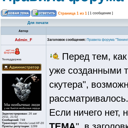
Страница
1
из
1
[ 1 сообщение ]
Для печати
Автор
Admin_F
Заголовок сообщения:
Правила форума "Тюнинг
Перед тем, как
Техподдержка
уже созданными 
скутера", возможн
рассматривалось
Если ничего нет, 
Зарегистрирован:
26 авг
2011, 21:02
Сообщений:
748
ТЕМА
", в заголо
Транспорт:
Honda Lead AF-20
Пункты репутации:
1289