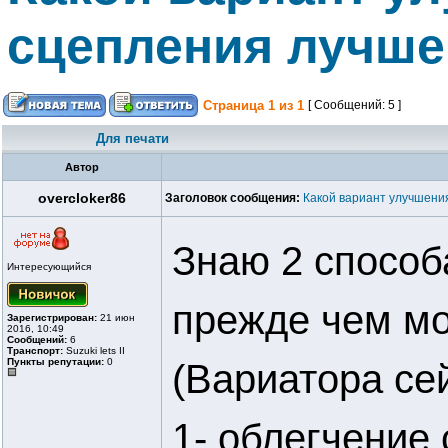
сцепления лучше
Страница
1
из
1
[ Сообщений: 5 ]
Для печати
Автор
overcloker86
Заголовок сообщения:
Какой вариант улучшени
Знаю 2 способ
Интересующийся
прежде чем мо
Зарегистрирован:
21 июн
2016, 10:49
Сообщений:
6
Транспорт:
Suzuki lets II
Пункты репутации:
0
(Вариатора се
1- облегчение