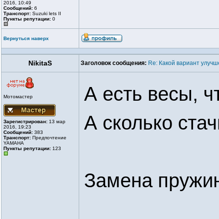
2016, 10:49
Сообщений:
6
Транспорт:
Suzuki lets II
Пункты репутации:
0
Вернуться наверх
NikitaS
Заголовок сообщения:
Re: Какой вариант улуч
А есть весы, 
Мотомастер
А сколько стач
Зарегистрирован:
13 мар
2016, 19:23
Сообщений:
383
Транспорт:
Предпочтение
YAMAHA
Пункты репутации:
123
Замена пружин