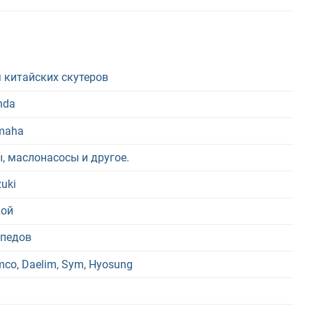
 китайских скутеров
nda
amaha
, маслонасосы и другое.
uki
кой
опедов
co, Daelim, Sym, Hyosung