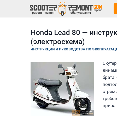
Перейти
к
содержимому
Honda Lead 80 — инстру
(электросхема)
ИНСТРУКЦИИ И РУКОВОДСТВА ПО ЭКСПЛУАТАЦИ
Скуте
динами
брата 
подтол
стреми
требов
прирав