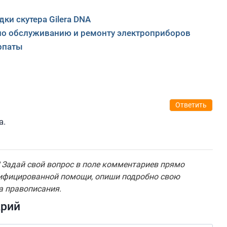
ки скутера Gilera DNA
я по обслуживанию и ремонту электроприборов
рпаты
Ответить
а.
Задай свой вопрос в поле комментариев прямо
лифицированной помощи, опиши подробно свою
а правописания.
арий