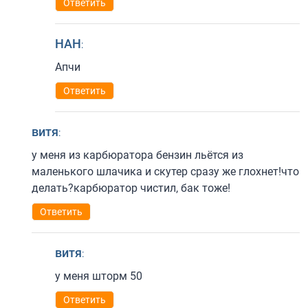
Ответить
НАН
:
Апчи
Ответить
витя
:
у меня из карбюратора бензин льётся из
маленького шлачика и скутер сразу же глохнет!что
делать?карбюратор чистил, бак тоже!
Ответить
витя
:
у меня шторм 50
Ответить