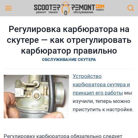
Перейти
к
содержимому
Регулировка карбюратора на
скутере — как отрегулировать
карбюратор правильно
ОБСЛУЖИВАНИЕ СКУТЕРА
Устройство
карбюратора скутера и
принцип его работы
мы
изучили, теперь можно
приступить к настройке.
Регулировку карбюратора обязательно следует